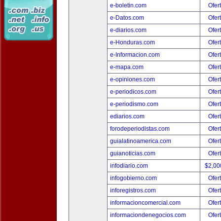
e-boletin.com
Ofer
e-Datos.com
Ofer
e-diarios.com
Ofer
e-Honduras.com
Ofer
e-Informacion.com
Ofer
e-mapa.com
Ofer
e-opiniones.com
Ofer
e-periodicos.com
Ofer
e-periodismo.com
Ofer
ediarios.com
Ofer
forodeperiodistas.com
Ofer
guialatinoamerica.com
Ofer
guianoticias.com
Ofer
infodiario.com
$2,00
infogobierno.com
Ofer
inforegistros.com
Ofer
informacioncomercial.com
Ofer
informaciondenegocios.com
Ofer