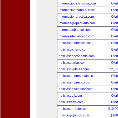
informacionexclusiva.com
Ofer
informacionmundial.com
Ofer
informacionpractica.com
Ofer
informeagropecuario.com
Ofer
informeambiental.com
Ofer
informesdemercado.com
Ofer
noticiasbaloncesto.com
Ofer
noticiasciclismo.com
Ofer
noticiasdeeconomia.com
Ofer
noticiasdiarias.com
Ofer
noticiasdigitales.com
$2,50
noticiasempresariales.com
Ofer
noticiasendirecto.com
Ofer
noticiasentucelular.com
Ofer
noticiasgolf.com
Ofer
noticiastenis.com
Ofer
noticiasurgentes.com
$10,0
noticiasyopinion.com
$980