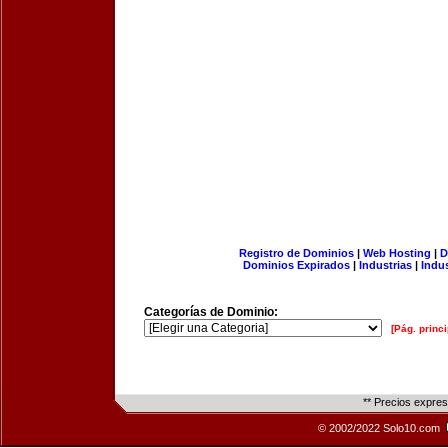
Registro de Dominios
|
Web Hosting
|
D
Dominios Expirados
|
Industrias
|
Indu
Categorías de Dominio:
[Pág. princi
** Precios expre
© 2002/2022 Solo10.com