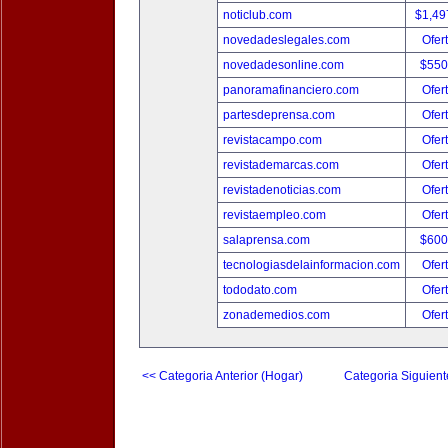
noticlub.com
$1,49
novedadeslegales.com
Ofer
novedadesonline.com
$550
panoramafinanciero.com
Ofer
partesdeprensa.com
Ofer
revistacampo.com
Ofer
revistademarcas.com
Ofer
revistadenoticias.com
Ofer
revistaempleo.com
Ofer
salaprensa.com
$600
tecnologiasdelainformacion.com
Ofer
tododato.com
Ofer
zonademedios.com
Ofer
<< Categoria Anterior (Hogar)
Categoria Siguient