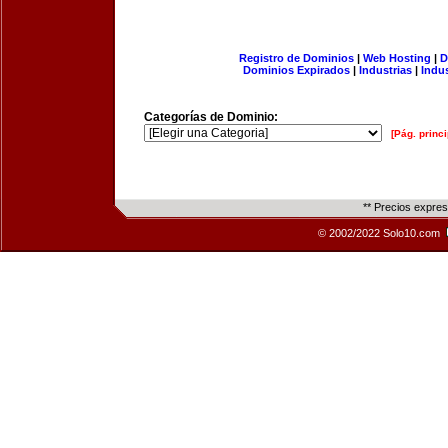
Registro de Dominios
|
Web Hosting
|
D
Dominios Expirados
|
Industrias
|
Indu
Categorías de Dominio:
[Pág. princi
** Precios expre
© 2002/2022 Solo10.com