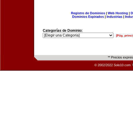
Registro de Dominios
|
Web Hosting
|
D
Dominios Expirados
|
Industrias
|
Indu
Categorías de Dominio:
[Pág. princi
** Precios expre
© 2002/2022 Solo10.com