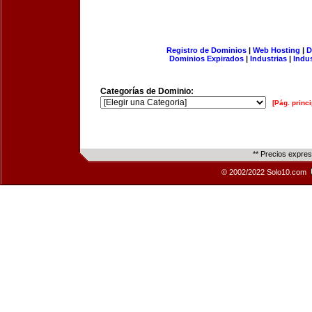
Registro de Dominios
|
Web Hosting
|
D
Dominios Expirados
|
Industrias
|
Indu
Categorías de Dominio:
[Pág. princi
** Precios expre
© 2002/2022 Solo10.com