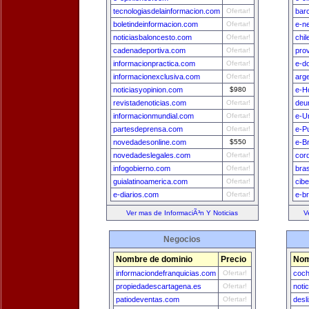
tecnologiasdelainformacion.com
Ofertar!
bar
boletindeinformacion.com
Ofertar!
e-n
noticiasbaloncesto.com
Ofertar!
chi
cadenadeportiva.com
Ofertar!
pro
informacionpractica.com
Ofertar!
e-d
informacionexclusiva.com
Ofertar!
arg
noticiasyopinion.com
$980
e-H
revistadenoticias.com
Ofertar!
deu
informacionmundial.com
Ofertar!
e-U
partesdeprensa.com
Ofertar!
e-P
novedadesonline.com
$550
e-Br
novedadeslegales.com
Ofertar!
cor
infogobierno.com
Ofertar!
bra
guialatinoamerica.com
Ofertar!
cib
e-diarios.com
Ofertar!
e-br
Ver mas de InformaciÃ³n Y Noticias
V
Negocios
Nombre de dominio
Precio
Nom
informaciondefranquicias.com
Ofertar!
coch
propiedadescartagena.es
Ofertar!
noti
patiodeventas.com
Ofertar!
desl