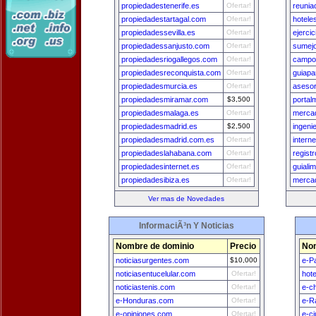
propiedadestenerife.es
Ofertar!
reuni
propiedadestartagal.com
Ofertar!
hotele
propiedadessevilla.es
Ofertar!
ejerci
propiedadessanjusto.com
Ofertar!
sumej
propiedadesriogallegos.com
Ofertar!
campo
propiedadesreconquista.com
Ofertar!
guiapa
propiedadesmurcia.es
Ofertar!
asesor
propiedadesmiramar.com
$3,500
porta
propiedadesmalaga.es
Ofertar!
merca
propiedadesmadrid.es
$2,500
ingeni
propiedadesmadrid.com.es
Ofertar!
intern
propiedadeslahabana.com
Ofertar!
regist
propiedadesinternet.es
Ofertar!
guiali
propiedadesibiza.es
Ofertar!
merca
Ver mas de Novedades
InformaciÃ³n Y Noticias
Nombre de dominio
Precio
Nom
noticiasurgentes.com
$10,000
e-P
noticiasentucelular.com
Ofertar!
hot
noticiastenis.com
Ofertar!
e-ch
e-Honduras.com
Ofertar!
e-R
e-opiniones.com
Ofertar!
e-c