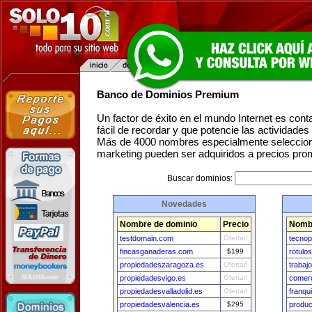
Banco de Dominios Premium
Un factor de éxito en el mundo Internet es con
fácil de recordar y que potencie las actividade
Más de 4000 nombres especialmente seleccion
marketing pueden ser adquiridos a precios pro
Buscar dominios:
Novedades
Nombre de dominio
Precio
Nombr
testdomain.com
Ofertar!
tecnop
fincasganaderas.com
$199
rotulo
propiedadeszaragoza.es
Ofertar!
trabaj
propiedadesvigo.es
Ofertar!
comerc
propiedadesvalladolid.es
Ofertar!
franqu
propiedadesvalencia.es
$295
produ