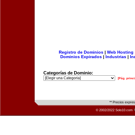
Registro de Dominios
|
Web Hosting
Dominios Expirados
|
Industrias
|
In
Categorías de Dominio:
[Pág. princi
** Precios expre
© 2002/2022 Solo10.com