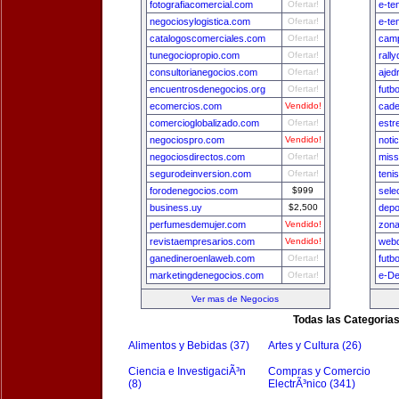
fotografiacomercial.com
Ofertar!
e-te
negociosylogistica.com
Ofertar!
e-te
catalogoscomerciales.com
Ofertar!
camp
tunegociopropio.com
Ofertar!
rall
consultorianegocios.com
Ofertar!
ajed
encuentrosdenegocios.org
Ofertar!
futb
ecomercios.com
Vendido!
cade
comercioglobalizado.com
Ofertar!
estr
negociospro.com
Vendido!
noti
negociosdirectos.com
Ofertar!
miss
segurodeinversion.com
Ofertar!
teni
forodenegocios.com
$999
sele
business.uy
$2,500
depo
perfumesdemujer.com
Vendido!
zon
revistaempresarios.com
Vendido!
webd
ganedineroenlaweb.com
Ofertar!
futb
marketingdenegocios.com
Ofertar!
e-De
Ver mas de Negocios
Todas las Categoria
Alimentos y Bebidas (37)
Artes y Cultura (26)
Ciencia e InvestigaciÃ³n
Compras y Comercio
(8)
ElectrÃ³nico (341)