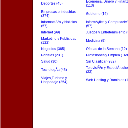
Economia, Dinero y Finan
Deportes (45)
(113)
Empresas e Industrias
Gobierno (16)
(374)
InformaciÃ³n y Noticias
InformÃ¡tica y ComputaciÃ
(57)
(57)
Internet (99)
Juegos y Entretenimiento (
Marketing y Publicidad
Medicina (9)
(122)
Negocios (385)
Ofertas de la Semana (12)
Portales (231)
Profesiones y Empleo (169
Salud (30)
Sin Clasificar (982)
TelevisiÃ³n y EspectÃ¡culo
TecnologÃ­a (43)
(33)
Viajes,Turismo y
Web Hosting y Dominios (
Hospedaje (254)