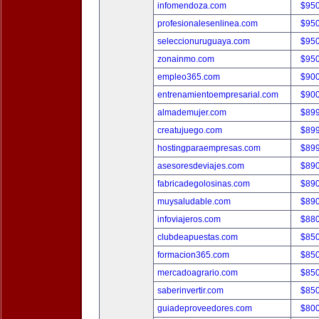
infomendoza.com
$95
profesionalesenlinea.com
$95
seleccionuruguaya.com
$95
zonainmo.com
$95
empleo365.com
$90
entrenamientoempresarial.com
$90
almademujer.com
$89
creatujuego.com
$89
hostingparaempresas.com
$89
asesoresdeviajes.com
$89
fabricadegolosinas.com
$89
muysaludable.com
$89
infoviajeros.com
$88
clubdeapuestas.com
$85
formacion365.com
$85
mercadoagrario.com
$85
saberinvertir.com
$85
guiadeproveedores.com
$80