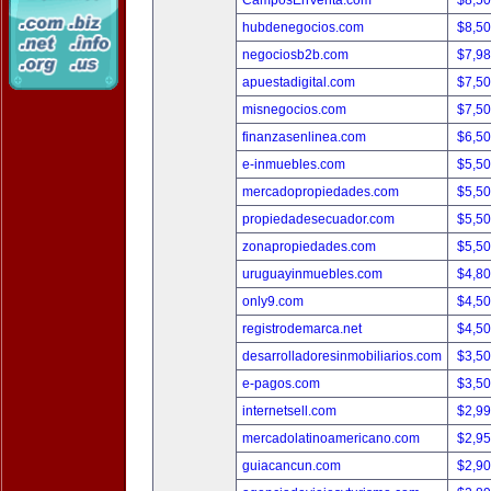
CamposEnVenta.com
$8,5
hubdenegocios.com
$8,5
negociosb2b.com
$7,9
apuestadigital.com
$7,5
misnegocios.com
$7,5
finanzasenlinea.com
$6,5
e-inmuebles.com
$5,5
mercadopropiedades.com
$5,5
propiedadesecuador.com
$5,5
zonapropiedades.com
$5,5
uruguayinmuebles.com
$4,8
only9.com
$4,5
registrodemarca.net
$4,5
desarrolladoresinmobiliarios.com
$3,5
e-pagos.com
$3,5
internetsell.com
$2,9
mercadolatinoamericano.com
$2,9
guiacancun.com
$2,9