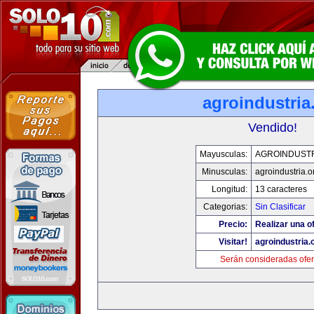
agroindustria
Vendido!
Mayusculas:
AGROINDUSTR
Minusculas:
agroindustria.o
Longitud:
13 caracteres
Categorias:
Sin Clasificar
Precio:
Realizar una of
Visitar!
agroindustria.
Serán consideradas ofer