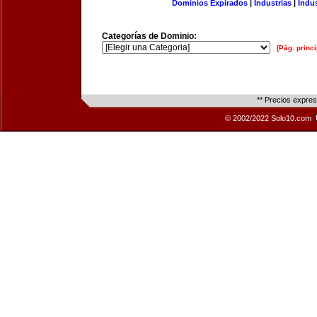
Dominios Expirados
|
Industrias
|
Indu
Categorías de Dominio:
[Pág. princi
** Precios expre
© 2002/2022 Solo10.com