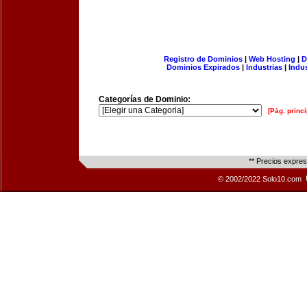
Registro de Dominios
|
Web Hosting
|
D
Dominios Expirados
|
Industrias
|
Indu
Categorías de Dominio:
[Pág. princi
** Precios expre
© 2002/2022 Solo10.com