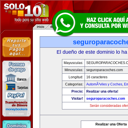
seguroparacoch
El dueño de este dominio lo ha
Mayusculas:
SEGUROPARACOCHES.
Minusculas:
seguroparacoches.com
Longitud:
16 caracteres
Categorias:
AutomÃ³viles y Coches
,
Em
Precio:
Realizar una oferta!
Visitar!
seguroparacoches.com
Serán consideradas ofer
Realizar una Oferta