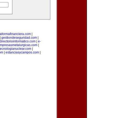
taformafinanciera.com
|
|
gestiondeseguridad.com
|
directorioinformatico.com
|
e-
mpresasmetalurgicas.com
|
tecnologianuclear.com
|
om
|
estanciasycampos.com
|