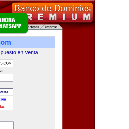
com
 puesto en Venta
AS.COM
com
ferta!
.com
tas