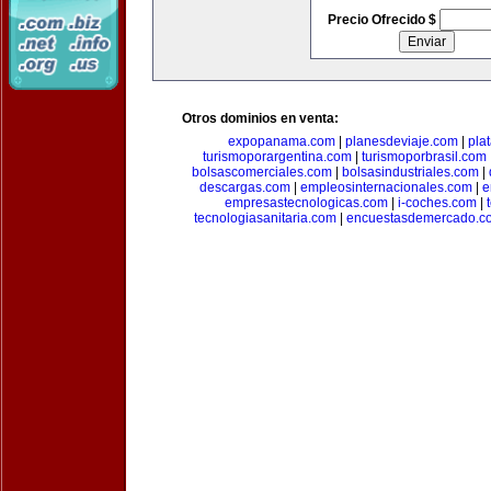
Precio Ofrecido $
Otros dominios en venta:
expopanama.com
|
planesdeviaje.com
|
pla
turismoporargentina.com
|
turismoporbrasil.com
bolsascomerciales.com
|
bolsasindustriales.com
|
descargas.com
|
empleosinternacionales.com
|
e
empresastecnologicas.com
|
i-coches.com
|
tecnologiasanitaria.com
|
encuestasdemercado.c