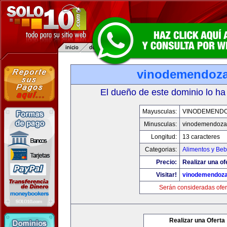
vinodemendoz
El dueño de este dominio lo ha
Mayusculas:
VINODEMEND
Minusculas:
vinodemendoza
Longitud:
13 caracteres
Categorias:
Alimentos y Beb
Precio:
Realizar una of
Visitar!
vinodemendoz
Serán consideradas ofer
Realizar una Oferta