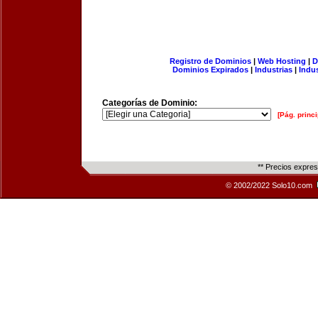
Registro de Dominios
|
Web Hosting
|
D
Dominios Expirados
|
Industrias
|
Indu
Categorías de Dominio:
[Pág. princi
** Precios expre
© 2002/2022 Solo10.com