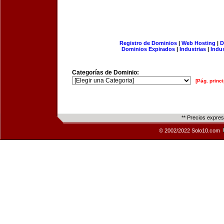
Registro de Dominios
|
Web Hosting
|
D
Dominios Expirados
|
Industrias
|
Indu
Categorías de Dominio:
[Pág. princi
** Precios expre
© 2002/2022 Solo10.com