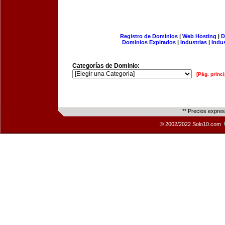
Registro de Dominios
|
Web Hosting
|
D
Dominios Expirados
|
Industrias
|
Indu
Categorías de Dominio:
[Pág. princi
** Precios expre
© 2002/2022 Solo10.com