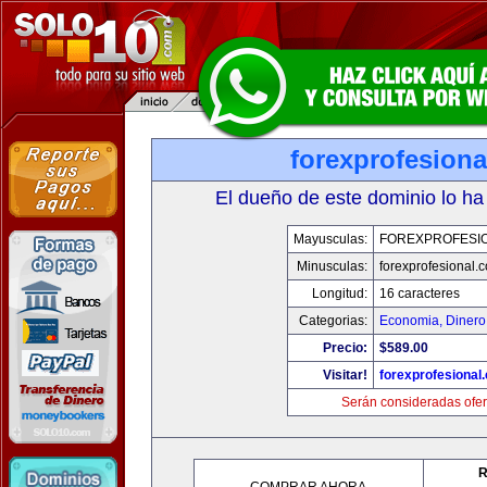
forexprofesion
El dueño de este dominio lo ha
Mayusculas:
FOREXPROFESI
Minusculas:
forexprofesional.
Longitud:
16 caracteres
Categorias:
Economia, Dinero
Precio:
$589.00
Visitar!
forexprofesional
Serán consideradas ofer
R