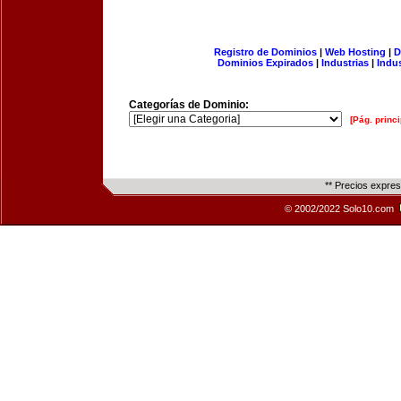
Registro de Dominios
|
Web Hosting
|
D
Dominios Expirados
|
Industrias
|
Indu
Categorías de Dominio:
[Pág. princi
** Precios expre
© 2002/2022 Solo10.com