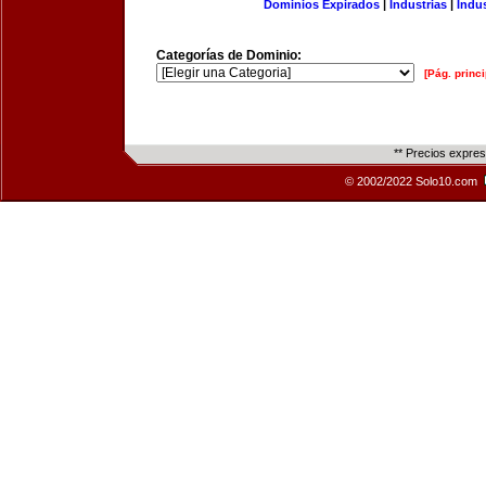
Dominios Expirados
|
Industrias
|
Indu
Categorías de Dominio:
[Pág. princi
** Precios expre
© 2002/2022 Solo10.com