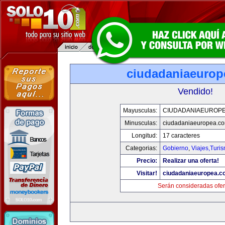
ciudadaniaeurop
Vendido!
Mayusculas:
CIUDADANIAEUROP
Minusculas:
ciudadaniaeuropea.c
Longitud:
17 caracteres
Categorias:
Gobierno
,
Viajes,Turi
Precio:
Realizar una oferta!
Visitar!
ciudadaniaeuropea.c
Serán consideradas ofer