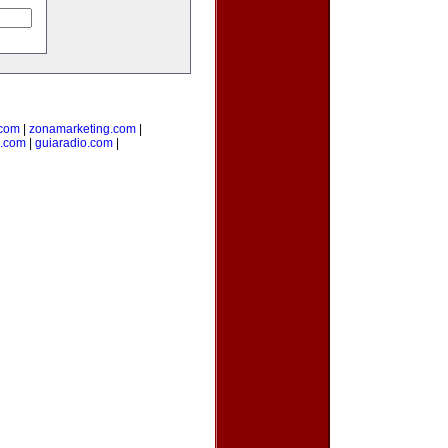
.com
|
zonamarketing.com
|
a.com
|
guiaradio.com
|