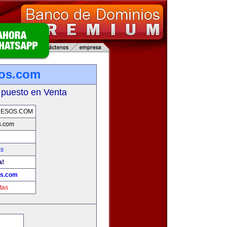
sos.com
 puesto en Venta
UESOS.COM
s.com
as
a!
os.com
tas