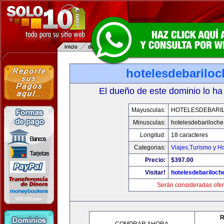
hotelesdebarilo
El dueño de este dominio lo ha
Mayusculas:
HOTELESDEBARI
Minusculas:
hotelesdebariloch
Longitud:
18 caracteres
Categorias:
Viajes,Turismo y H
Precio:
$397.00
Visitar!
hotelesdebariloch
Serán consideradas ofer
R