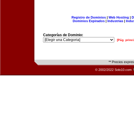
Registro de Dominios
|
Web Hosting
|
D
Dominios Expirados
|
Industrias
|
Indu
Categorías de Dominio:
[Pág. princi
** Precios expre
© 2002/2022 Solo10.com