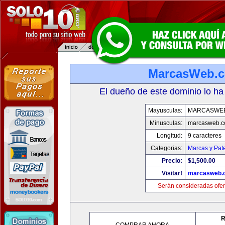
MarcasWeb.
El dueño de este dominio lo ha
Mayusculas:
MARCASWE
Minusculas:
marcasweb.
Longitud:
9 caracteres
Categorias:
Marcas y Pat
Precio:
$1,500.00
Visitar!
marcasweb.
Serán consideradas ofer
R