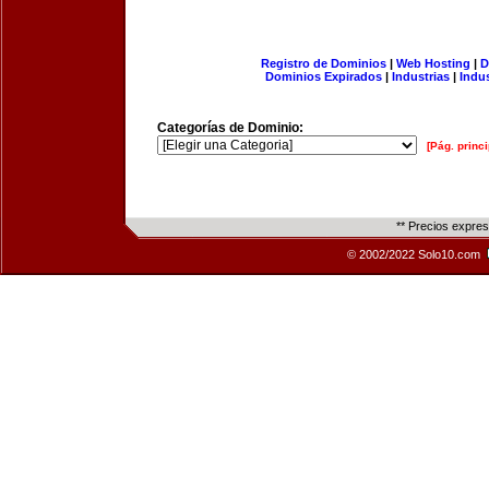
Registro de Dominios
|
Web Hosting
|
D
Dominios Expirados
|
Industrias
|
Indu
Categorías de Dominio:
[Pág. princi
** Precios expre
© 2002/2022 Solo10.com