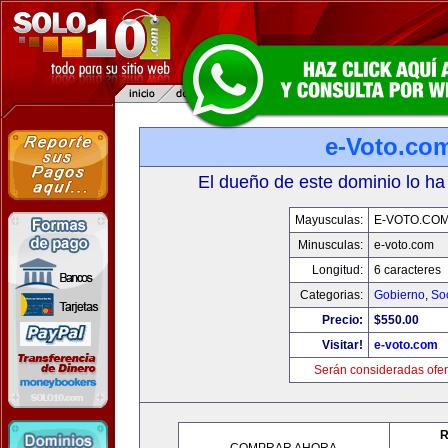
e-Voto.co
El dueño de este dominio lo ha
Mayusculas:
E-VOTO.CO
Minusculas:
e-voto.com
Longitud:
6 caracteres
Categorias:
Gobierno
,
So
Precio:
$550.00
Visitar!
e-voto.com
Serán consideradas ofer
R