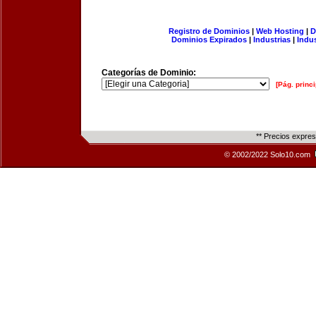
Registro de Dominios
|
Web Hosting
|
D
Dominios Expirados
|
Industrias
|
Indu
Categorías de Dominio:
[Pág. princi
** Precios expre
© 2002/2022 Solo10.com