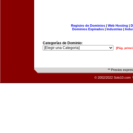
Registro de Dominios
|
Web Hosting
|
D
Dominios Expirados
|
Industrias
|
Indu
Categorías de Dominio:
[Pág. princi
** Precios expre
© 2002/2022 Solo10.com