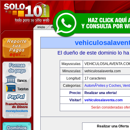
vehiculosalaven
El dueño de este dominio lo ha
Mayusculas:
VEHICULOSALAVENTA.CO
Minusculas:
vehiculosalaventa.com
Longitud:
17 caracteres
Categorias:
AutomÃ³viles y Coches
,
Vent
Precio:
Realizar una oferta!
Visitar!
vehiculosalaventa.com
Serán consideradas ofer
Realizar una Oferta