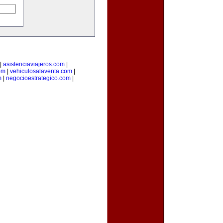
|
asistenciaviajeros.com
|
om
|
vehiculosalaventa.com
|
m
|
negocioestrategico.com
|