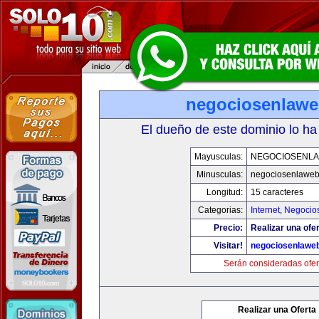
negociosenlaw
El dueño de este dominio lo ha
Mayusculas:
NEGOCIOSENL
Minusculas:
negociosenlawe
Longitud:
15 caracteres
Categorias:
Internet
,
Negocio
Precio:
Realizar una ofer
Visitar!
negociosenlawe
Serán consideradas ofer
Realizar una Oferta