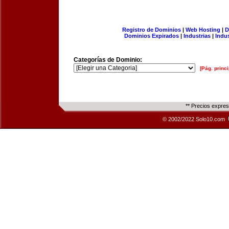
Registro de Dominios
|
Web Hosting
|
D
Dominios Expirados
|
Industrias
|
Indu
Categorías de Dominio:
[Pág. princi
** Precios expre
© 2002/2022 Solo10.com