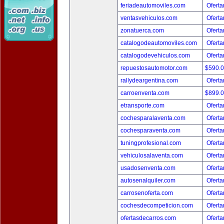
feriadeautomoviles.com
Oferta
ventasvehiculos.com
Oferta
zonatuerca.com
Oferta
catalogodeautomoviles.com
Oferta
catalogodevehiculos.com
Oferta
repuestosautomotor.com
$590.
rallydeargentina.com
Oferta
carroenventa.com
$899.
etransporte.com
Oferta
cochesparalaventa.com
Oferta
cochesparaventa.com
Oferta
tuningprofesional.com
Oferta
vehiculosalaventa.com
Oferta
usadosenventa.com
Oferta
autosenalquiler.com
Oferta
carrosenoferta.com
Oferta
cochesdecompeticion.com
Oferta
ofertasdecarros.com
Oferta