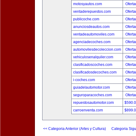
motosyautos.com
Oferta
ventaderepuestos.com
Oferta
publicoche.com
Oferta
anunciosdeautos.com
Oferta
ventadeautomoviles.com
Oferta
agenciadecoches.com
Oferta
automovilesdecoleccion.com
Oferta
vehiculosenalquiler.com
Oferta
clasificadoscoches.com
Oferta
clasificadosdecoches.com
Oferta
i-coches.com
Oferta
guiadelautomotor.com
Oferta
seguroparacoches.com
Oferta
repuestosautomotor.com
$590.
carroenventa.com
$899.
<< Categoria Anterior (Artes y Cultura)
Categoria Sigu