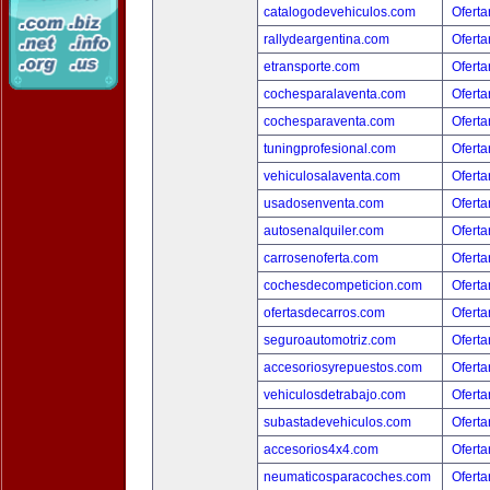
catalogodevehiculos.com
Oferta
rallydeargentina.com
Oferta
etransporte.com
Oferta
cochesparalaventa.com
Oferta
cochesparaventa.com
Oferta
tuningprofesional.com
Oferta
vehiculosalaventa.com
Oferta
usadosenventa.com
Oferta
autosenalquiler.com
Oferta
carrosenoferta.com
Oferta
cochesdecompeticion.com
Oferta
ofertasdecarros.com
Oferta
seguroautomotriz.com
Oferta
accesoriosyrepuestos.com
Oferta
vehiculosdetrabajo.com
Oferta
subastadevehiculos.com
Oferta
accesorios4x4.com
Oferta
neumaticosparacoches.com
Oferta