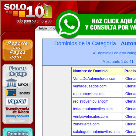
Dominios de la Categoría -
Autom
41 dominios en esta categ
Mostrando 1 de 41
Nombre de Dominio
Precio
VentaDeAutomotores.com
Oferta
ventadeusados.com
Oferta
e-automoviles.com
Oferta
registrovehicular.com
Oferta
feriadeautomoviles.com
Oferta
ventasvehiculos.com
Oferta
zonatuerca.com
Oferta
catalogodeautomoviles.com
Oferta