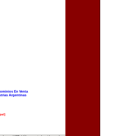
ominios En Venta
strias Argentinas
pal]