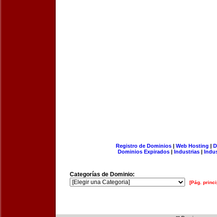
Registro de Dominios
|
Web Hosting
|
D
Dominios Expirados
|
Industrias
|
Indu
Categorías de Dominio:
[Pág. princi