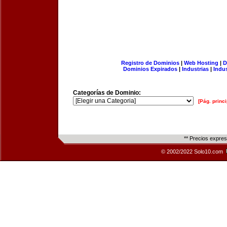
Registro de Dominios
|
Web Hosting
|
D
Dominios Expirados
|
Industrias
|
Indu
Categorías de Dominio:
[Pág. princi
** Precios expre
© 2002/2022 Solo10.com