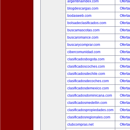
argentinaindex.com
Oferta
blogdescargas.com
Oferta
bodasweb.com
Oferta
bolsadeclasificados.com
Oferta
buscamascotas.com
Oferta
buscaromance.com
Oferta
buscarycomprar.com
Oferta
cibercomunidad.com
Oferta
clasificadosbogota.com
Oferta
clasificadoscoches.com
Oferta
clasificadosdechile.com
Oferta
clasificadosdecoches.com
Oferta
clasificadosdemexico.com
Oferta
clasificadosdominicana.com
Oferta
clasificadosmedellin.com
Oferta
clasificadospropiedades.com
Oferta
clasificadosregionales.com
Oferta
clubcompras.net
Oferta