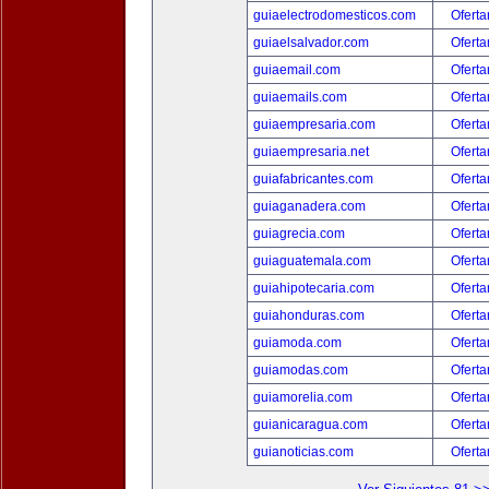
guiaelectrodomesticos.com
Oferta
guiaelsalvador.com
Oferta
guiaemail.com
Oferta
guiaemails.com
Oferta
guiaempresaria.com
Oferta
guiaempresaria.net
Oferta
guiafabricantes.com
Oferta
guiaganadera.com
Oferta
guiagrecia.com
Oferta
guiaguatemala.com
Oferta
guiahipotecaria.com
Oferta
guiahonduras.com
Oferta
guiamoda.com
Oferta
guiamodas.com
Oferta
guiamorelia.com
Oferta
guianicaragua.com
Oferta
guianoticias.com
Oferta