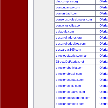
clubcompras.org
Oferta
compucampo.com
Oferta
comunidadit.com
Oferta
consejosprofesionales.com
Oferta
contactosycitas.com
Oferta
dataguia.com
Oferta
desarrolladores.org
Oferta
desarrollodesitios.com
Oferta
descargas365.com
Oferta
directodefabrica.com.ar
Oferta
DirectoDeFabrica.net
Oferta
directoriobolivia.com
Oferta
directoriobrasil.com
Oferta
directoriocanada.com
Oferta
directoriochile.com
Oferta
directoriocreativo.com
Oferta
directorioecuatoriano.com
Oferta
directorioempleo.com
Oferta