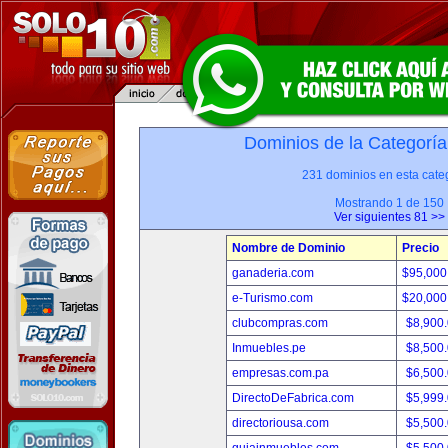
Dominios de la Categoría
231 dominios en esta categ
Mostrando 1 de 150
Ver siguientes 81 >>
Nombre de Dominio
Precio
ganaderia.com
$95,000
e-Turismo.com
$20,000
clubcompras.com
$8,900
Inmuebles.pe
$8,500
empresas.com.pa
$6,500
DirectoDeFabrica.com
$5,999
directoriousa.com
$5,500